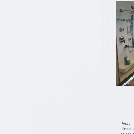
Possuim
cliente